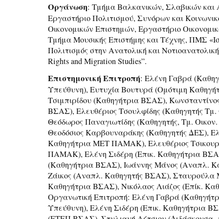
Οργάνωση
: Τμήμα Βαλκανικών, Σλαβικών και
Εργαστήριο Πολιτισμού, Συνόρων και Κοινωνικ
Οικονομικών Επιστημών, Εργαστήριο Οικονομικ
Τμήμα Μουσικής Επιστήμης και Τέχνης, ΠΜΣ «Ι
Πολιτισμός στην Ανατολική και Νοτιοανατολι
Rights and Migration Studies”.
Επιστημονική Επιτροπή
: Ελένη Γαβρά (Καθη
Υπεύθυνη), Ευτυχία Βουτυρά (Ομότιμη Καθηγή
Τσιμπιρίδου (Καθηγήτρια ΒΣΑΣ), Κωνσταντίνος
ΒΣΑΣ), Ελευθέριος Τσουλφίδης (Καθηγητής Τμ. 
Θεόδωρος Παναγιωτίδης (Καθηγητής, Τμ. Οικον.
Θεοδόσιος Καρβουναράκης (Καθηγητής ΔΕΣ), Ε
Καθηγήτρια ΜΕΤ ΠΑΜΑΚ), Ελευθέριος Τσικουρί
ΠΑΜΑΚ), Ελένη Σιδέρη (Επικ. Καθηγήτρια ΒΣΑ
(Καθηγήτρια ΒΣΑΣ), Ιωάννης Μάνος (Αναπλ. Κ
Ζάικος (Αναπλ. Καθηγητής ΒΣΑΣ), Σταυρούλα
Καθηγήτρια ΒΣΑΣ), Νικόλαος Λιάζος (Επίκ. Κα
Οργανωτική Επιτροπή: Ελένη Γαβρά (Καθηγήτρ
Υπεύθυνη), Ελένη Σιδέρη (Επικ. Καθηγήτρια 
(ΕΤΕΠ ΒΣΑΣ), Στυλιανή Λέτσιου (Διδάσκουσα, 